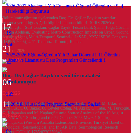
2026-2027 Akademik Yılı Erasmus+ Öğrenci Öğrenim ve Staj
Hareketliliği Duyurusu
Bölümümüz öğretim üyelerinden Doç. Dr. Çağlar Bayık'ın yazarları
arasında yer aldığı aşağıda bilgileri bulunan bildiri ISPRS 2026'da
17
sunulmuştur. Suat Coşkun, Çaglar Bayık, Füsun Balık Şanlı, Tolga Görüm,
Saygın Abdikan, Evaluating Metro Construction Impacts on Urban Ground
19
Stability Using Multi-Temporal Sentinel-1 InSAR, XXV ISPRS Congress
Ağu-2026
(ISPRS 2026), 4-11 Temmuz, Toronto, Kanada.
Şub
21
07-Tem-2026
2025-2026 Eğitim-Öğretim Yılı Bahar Dönemi I. II. Öğretim
Ağu-2026
Lisans ve Lisansüstü Ders Programları Güncellendi!!!
Doç. Dr. Çağlar Bayık'ın yeni bir makalesi
06
yayınlanmıştır.
19
Eyl-2026
Şub
11
[2026-SCI-E] H. Sözbilir, C. Eytemiz, C. Bayik, D. Arca, M. Utku, S.
2026 Yılı Ulusal Staj Programı Başvuruları Başladı
Özel Füzün, Ö. Bakak, Ö. Cevdet Özdağ, M. Aksaz, O. Tatar, M. Türkoğlu,
Ö. Kılıçarslan and M. Kaplan;Seismic Source Analysis of the 10 August
Eyl-2026
2025 Mw 6.1 Sındırgı and the 27 October 2025 Mw 6.1 Sındırgı
Earthquakes (Western Anatolia Extensional Province, Türkiye) Based on
Geological, Seismological, and InSAR Data, Seismological Research
04
Letters, DOI: 10.1785/0220250346