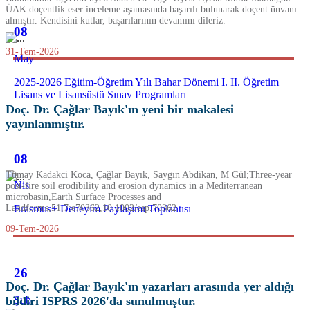
ÜAK doçentlik eser inceleme aşamasında başarılı bulunarak doçent ünvanı
almıştır. Kendisini kutlar, başarılarının devamını dileriz.
08
31-Tem-2026
May
2025-2026 Eğitim-Öğretim Yılı Bahar Dönemi I. II. Öğretim
Lisans ve Lisansüstü Sınav Programları
Doç. Dr. Çağlar Bayık'ın yeni bir makalesi
yayınlanmıştır.
08
Tümay Kadakci Koca, Çağlar Bayık, Saygın Abdikan, M Gül;Three-year
Nis
post-fire soil erodibility and erosion dynamics in a Mediterranean
microbasin,Earth Surface Processes and
Erasmus+ Deneyim Paylaşımı Toplantısı
Landforms,51,7:e70362,10.1002/esp.70362
09-Tem-2026
26
Doç. Dr. Çağlar Bayık'ın yazarları arasında yer aldığı
Şub
bildiri ISPRS 2026'da sunulmuştur.