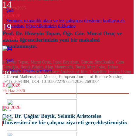
14
04-Tem-2026
Şub
Eyl-2026
Seminer, uzmanlık alanı ve tez çalışması derslerini kodlayacak
19
lisansüstü öğrencilerimizin dikkatine
Prof. Dr. Hüseyin Topan, Öğr. Gör. Murat Oruç ve
Eyl-2026
mezun öğrencilerimizin yeni bir makalesi
yayınlanmıştır.
04
Şub
Hüseyin Topan, Murat Oruç, İrşad Bayırhan, Gürcan Büyüksalih, Cem
Gazioğlu, Burak Bilgin, Afag Mammadlı, Burak Mert Polat, Dilara
Yüksek Lisans semineri
29
Cerrahoğlu, Geometric Accuracy Analysis of Jilin-1 Satellite Images Using
Different Mathematical Models, European Journal of Remote Sensing,
59(1): 2691804, DOI: 10.1080/22797254.2026.2691804
Eyl-2026
26-Haz-2026
02
Eki-2026
Doç. Dr. Çağlar Bayık, Selanik Aristoteles
Üniversitesi'ne bir çalışma ziyareti gerçekleştirmiştir.
07