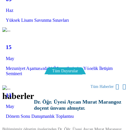
Haz
Yüksek Lisans Savunma Sınavları
15
May
Mezuniyet Aşamasındaki Öğrencilerimize Yönelik İletişim
Tüm Duyurular
Semineri
Tüm Haberler
haberler
13
Dr. Öğr. Üyesi Aycan Murat Marangoz
May
doçent ünvanı almıştır.
Dönem Sonu Danışmanlık Toplantısı
Bölümümüz öğretim üyelerinden Dr. Öğr. Üyesi Aycan Murat Marangoz