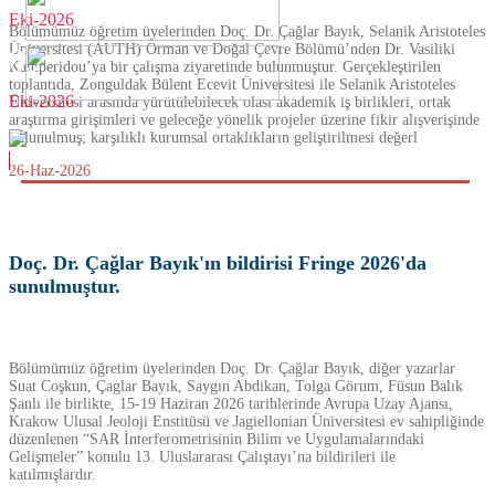
Eki-2026
Bölümümüz öğretim üyelerinden Doç. Dr. Çağlar Bayık, Selanik Aristoteles
Üniversitesi (AUTH) Orman ve Doğal Çevre Bölümü’nden Dr. Vasiliki
09
Kamperidou’ya bir çalışma ziyaretinde bulunmuştur. Gerçekleştirilen
toplantıda, Zonguldak Bülent Ecevit Üniversitesi ile Selanik Aristoteles
Eki-2026
Üniversitesi arasında yürütülebilecek olası akademik iş birlikleri, ortak
araştırma girişimleri ve geleceğe yönelik projeler üzerine fikir alışverişinde
bulunulmuş; karşılıklı kurumsal ortaklıkların geliştirilmesi değerl
26-Haz-2026
Doç. Dr. Çağlar Bayık'ın bildirisi Fringe 2026'da
sunulmuştur.
Bölümümüz öğretim üyelerinden Doç. Dr. Çağlar Bayık, diğer yazarlar
Suat Coşkun, Çaglar Bayık, Saygın Abdikan, Tolga Görum, Füsun Balık
Şanlı ile birlikte, 15-19 Haziran 2026 tarihlerinde Avrupa Uzay Ajansı,
Krakow Ulusal Jeoloji Enstitüsü ve Jagiellonian Üniversitesi ev sahipliğinde
düzenlenen “SAR İnterferometrisinin Bilim ve Uygulamalarındaki
Gelişmeler” konulu 13. Uluslararası Çalıştayı’na bildirileri ile
katılmışlardır.