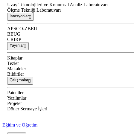
Uzay Teknolojileri ve Konumsal Analiz Laboratuvarı
Ölçme Tekniği Laboratuvarı
İstasyonlar
APSCO-ZBEU
BEUG
CRIRP
Yayınlar
Kitaplar
Tezler
Makaleler
Bildiriler
Çalışmalar
Patentler
Yazılımlar
Projeler
Döner Sermaye İşleri
Eğitim ve Öğretim