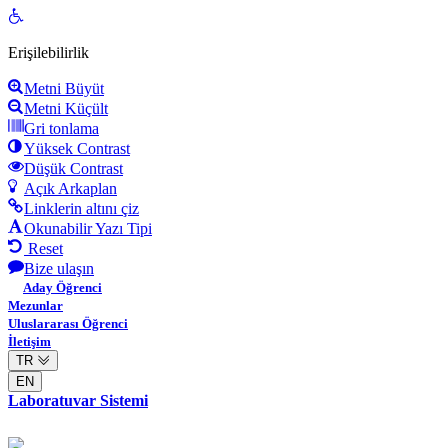
Open
toolbar
Erişilebilirlik
Metni Büyüt
Metni Küçült
Gri tonlama
Yüksek Contrast
Düşük Contrast
Açık Arkaplan
Linklerin altını çiz
Okunabilir Yazı Tipi
Reset
Bize ulaşın
Aday Öğrenci
Mezunlar
Uluslararası Öğrenci
İletişim
TR
EN
Laboratuvar Sistemi