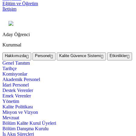
Eğitim ve Öğretim
İletişim
Aday Öğrenci
Kurumsal
Hakkımızda
Personel
Kalite Güvence Sistemi
Etkinlikler
Genel Tanıtım
Tarihçe
Komisyonlar
Akademik Personel
İdari Personel
Destek Verenler
Emek Verenler
Yönetim
Kalite Politikası
Misyon ve Vizyon
Mevzuat
Bölüm Kalite Kurul Üyeleri
Bölüm Danışma Kurulu
İş Akış Süreçleri