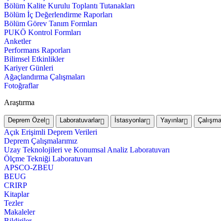
Bölüm Kalite Kurulu Toplantı Tutanakları
Bölüm İç Değerlendirme Raporları
Bölüm Görev Tanım Formları
PUKÖ Kontrol Formları
Anketler
Performans Raporları
Bilimsel Etkinlikler
Kariyer Günleri
Ağaçlandırma Çalışmaları
Fotoğraflar
Araştırma
Deprem Özel
Laboratuvarlar
İstasyonlar
Yayınlar
Çalışma
Açık Erişimli Deprem Verileri
Deprem Çalışmalarımız
Uzay Teknolojileri ve Konumsal Analiz Laboratuvarı
Ölçme Tekniği Laboratuvarı
APSCO-ZBEU
BEUG
CRIRP
Kitaplar
Tezler
Makaleler
Bildiriler