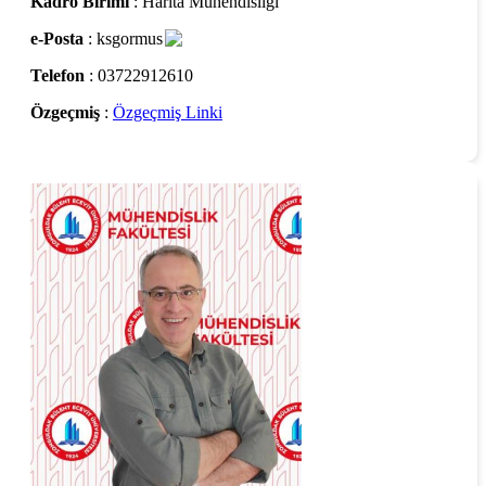
Kadro Birimi
: Harita Mühendisliği
e-Posta
: ksgormus
Telefon
: 03722912610
Özgeçmiş
:
Özgeçmiş Linki